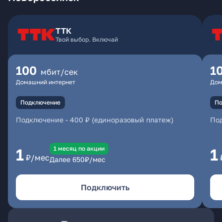
ТТК
Твой выбор. Включай
100
1
мбит/сек
Домашний интернет
Дом
Подключение
По
Подключение
-
400 ₽ (единоразовый платеж)
По
1 месяц по акции
1
1
₽/мес
Далее
650
₽/мес
Подключить