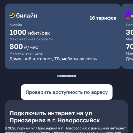
16 тарифов
билайн
Рос
1000
3
мбит/сек
Максимальная скорость
Мак
800
7
₽/мес
Минимальная цена
Мин
Домашний интернет, ТВ, мобильная связь
Дом
Проверить доступность по адресу
Подключить интернет на ул
Приозерная в г. Новороссийск
В 2026 году на ул Приозерная в г. Новороссийск домашний интернет
предлагают 2 провайдера. Общее количество доступных тарифов -