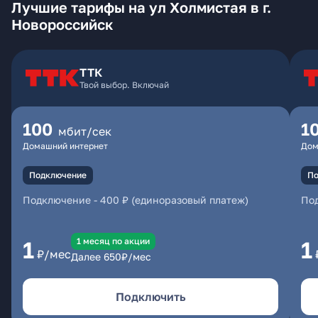
Лучшие тарифы на ул Холмистая в г.
Новороссийск
ТТК
Твой выбор. Включай
100
1
мбит/сек
Домашний интернет
Дом
Подключение
По
Подключение
-
400 ₽ (единоразовый платеж)
По
1 месяц по акции
1
1
₽/мес
Далее
650
₽/мес
Подключить