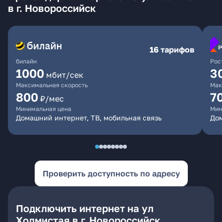
в г. Новороссийск
16 тарифов
билайн
Рос
1000
3
мбит/сек
Максимальная скорость
Мак
800
7
₽/мес
Минимальная цена
Мин
Домашний интернет, ТВ, мобильная связь
Дом
Проверить доступность по адресу
Подключить интернет на ул
Холмистая в г. Новороссийск