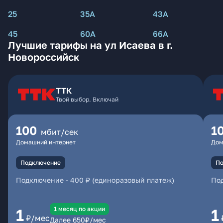
25
35А
43А
45
60А
66А
Лучшие тарифы на ул Исаева в г.
Новороссийск
ТТК
Твой выбор. Включай
100
1
мбит/сек
Домашний интернет
Дом
Подключение
По
Подключение
-
400 ₽ (единоразовый платеж)
По
1 месяц по акции
1
1
₽/мес
Далее
650
₽/мес