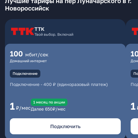
Лучшие тарифы на пер Луначарского в г.
Новороссийск
ТТК
Твой выбор. Включай
100
1
мбит/сек
Домашний интернет
Дом
Подключение
По
Подключение
-
400 ₽ (единоразовый платеж)
По
1 месяц по акции
1
1
₽/мес
Далее
650
₽/мес
Подключить