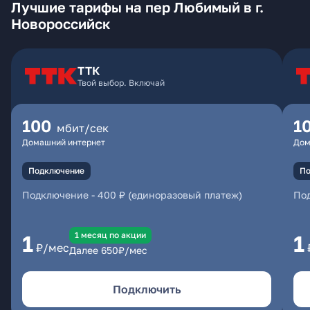
Лучшие тарифы на пер Любимый в г.
Новороссийск
ТТК
Твой выбор. Включай
100
1
мбит/сек
Домашний интернет
Дом
Подключение
По
Подключение
-
400 ₽ (единоразовый платеж)
По
1 месяц по акции
1
1
₽/мес
Далее
650
₽/мес
Подключить