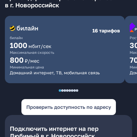
в г. Новороссийск
16 тарифов
билайн
Рос
1000
3
мбит/сек
Максимальная скорость
Мак
800
7
₽/мес
Минимальная цена
Мин
Домашний интернет, ТВ, мобильная связь
Дом
Проверить доступность по адресу
Подключить интернет на пер
Любимый в г. Новороссийск