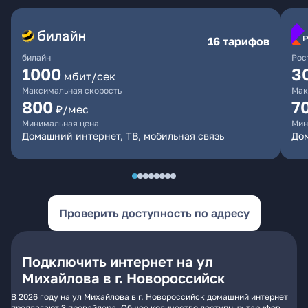
16 тарифов
билайн
Рос
1000
3
мбит/сек
Максимальная скорость
Мак
800
7
₽/мес
Минимальная цена
Мин
Домашний интернет, ТВ, мобильная связь
Дом
Проверить доступность по адресу
Подключить интернет на ул
Михайлова в г. Новороссийск
В 2026 году на ул Михайлова в г. Новороссийск домашний интернет
предлагают 3 провайдера. Общее количество доступных тарифов -