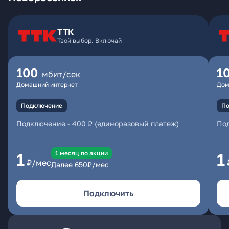
ТТК
Твой выбор. Включай
100
1
мбит/сек
Домашний интернет
Дом
Подключение
По
Подключение
-
400 ₽ (единоразовый платеж)
По
1 месяц по акции
1
1
₽/мес
Далее
650
₽/мес
Подключить