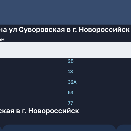
на ул Суворовская в г. Новороссийск
ом
2Б
13
32А
53
77
кая в г. Новороссийск