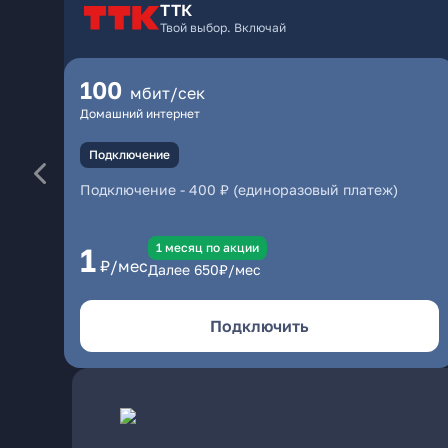
ТТК
Твой выбор. Включай
100
мбит/сек
Домашний интернет
Подключение
Подключение
-
400 ₽ (единоразовый платеж)
1 месяц по акции
1
₽/мес
Далее
650
₽/мес
Подключить