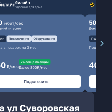
билайн
Удобный для дома
0
500
мбит/сек
мбит
шний интернет
Домашний инте
али
Подключение
Оборудование
Подключение
а в подарок на 3 мес.
Подключени
2 месяцa по акции
50
400
₽/мес
₽/
Далее
800
₽/мес
Подключить
а ул Суворовская