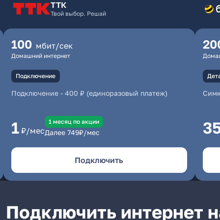
ТТК
Твой выбор. Решай
100
20
мбит/сек
Домашний интернет
Дома
Подключение
Дет
Подключение
-
400 ₽ (единоразовый платеж)
Симк
1 месяц по акции
1
3
₽/мес
Далее
749
₽/мес
Подключить
Подключить интернет н