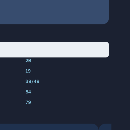
2В
19
39/49
54
79