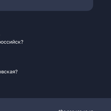
?
российск?
овская?