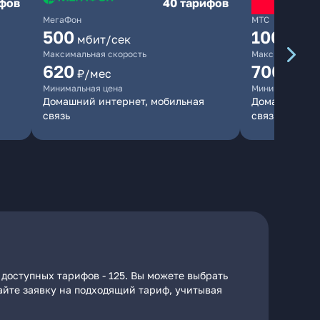
ифов
40 тарифов
МегаФон
МТС
500
1000
мбит/сек
мби
Максимальная скорость
Максимальная 
620
700
₽/мес
₽/мес
Минимальная цена
Минимальная ц
Домашний интернет, мобильная
Домашний инт
связь
связь
 доступных тарифов - 125. Вы можете выбрать
дайте заявку на подходящий тариф, учитывая